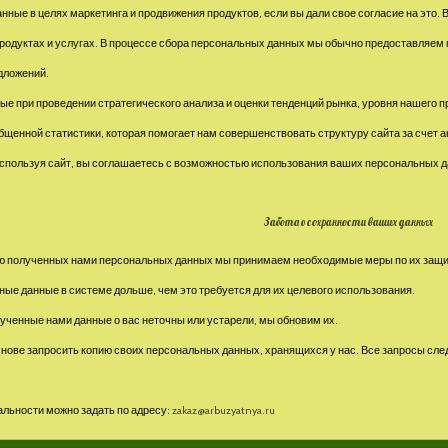
нные в целях маркетинга и продвижения продуктов, если вы дали свое согласие на это.
продуктах и услугах. В процессе сбора персональных данных мы обычно предоставляем
дложений.
ые при проведении стратегического анализа и оценки тенденций рынка, уровня нашего 
общенной статистики, которая помогает нам совершенствовать структуру сайта за счет
Используя сайт, вы соглашаетесь с возможностью использования ваших персональных 
Забота о сохранности ваших данных
ю полученных нами персональных данных мы принимаем необходимые меры по их защи
ые данные в системе дольше, чем это требуется для их целевого использования.
лученные нами данные о вас неточны или устарели, мы обновим их.
снове запросить копию своих персональных данных, хранящихся у нас. Все запросы сле
льности можно задать по адресу:
zakaz@arbuzyatnya.ru