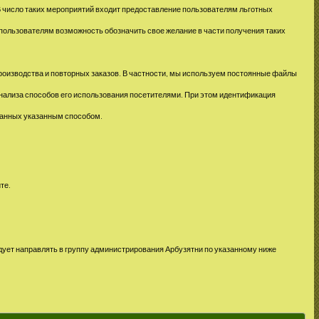
 В число таких мероприятий входит предоставление пользователям льготных
 пользователям возможность обозначить свое желание в части получения таких
производства и повторных заказов. В частности, мы используем постоянные файлы
 анализа способов его использования посетителями. При этом идентификация
данных указанным способом.
те.
дует направлять в группу администрирования Арбузятни по указанному ниже