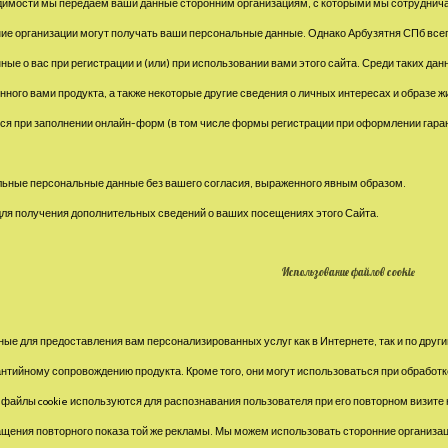
имости мы передаем ваши данные сторонним организациям, с которыми мы сотрудничаем
ние организации могут получать ваши персональные данные. Однако Арбузятня СПб всег
ые о вас при регистрации и (или) при использовании вами этого сайта. Среди таких да
ного вами продукта, а также некоторые другие сведения о личных интересах и образе ж
ся при заполнении онлайн-форм (в том числе формы регистрации при оформлении гарант
ьные персональные данные без вашего согласия, выраженного явным образом.
ля получения дополнительных сведений о ваших посещениях этого Сайта.
Использование файлов cookie
е для предоставления вам персонализированных услуг как в Интернете, так и по други
нтийному сопровождению продукта. Кроме того, они могут использоваться при обработк
 файлы cookie используются для распознавания пользователя при его повторном визите
щения повторного показа той же рекламы. Мы можем использовать сторонние организаци