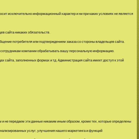
носит исключительно информационный характер и ни при каких условиях не является
ев сайта никаких обязательств.
общение потребителя или подтверждением заказа со стороны владельцев сайта.
во сотрудникам компании обрабатывать вашу персональную информацию.
ах сайта, заполненных формах и тд. Администрация сайта имеет доступ к этой
 и не передаем эти данные никаким иным образом, кроме тех, которые определены
нализированных услуг, улучшения нашего маркетинга и функций