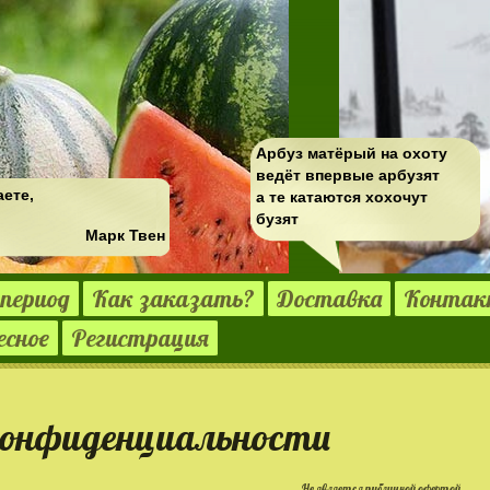
Арбуз матёрый на охоту
ведёт впервые арбузят
аете,
а те катаются хохочут
бузят
Марк Твен
период
Как заказать?
Доставка
Конта
есное
Регистрация
онфиденциальности
Не является публичной офертой