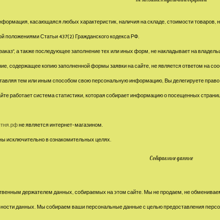
нформация, касающаяся любых характеристик, наличия на складе, стоимости товаров, 
й положениями Статьи 437(2) Гражданского кодекса РФ.
аказ", а также последующее заполнение тех или иных форм, не накладывает на владельц
ие, содержащее копию заполненной формы заявки на сайте, не является ответом на со
оставляя тем или иным способом свою персональную информацию, Вы делегируете пра
айте работает система статистики, которая собирает информацию о посещенных страниц
ятня.рф
не является интернет-магазином.
ны исключительно в ознакомительных целях.
Собираемые данные
твенным держателем данных, собираемых на этом сайте. Мы не продаем, не обмениваем
ности данных. Мы собираем ваши персональные данные с целью предоставления персо