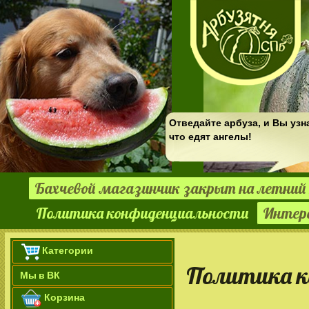
Отведайте арбуза, и Вы узн
что едят ангелы!
Бахчевой магазинчик закрыт на летний 
Политика конфиденциальности
Интер
Категории
Политика к
Мы в ВК
Корзина