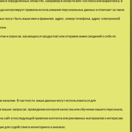
 в определенных областях, например в области веб-хостинга или маркетинга; в
да контролирует правила использования персональных данных и отвечает за такое
нных могут быть ваши имя и фамилия, адрес, номер телефона, адрес электронной
изни.
ии и опросов, касающихся продуктов) или отправке вами сведений о себе по
м каналам. В частности, ваши данные могут использоваться для
е ваших запросов, проведении контроля качества или обучении нашего персонала.
 на сайт и последующей привязки контента или рекламных материалов к интересам
и для содействия в мониторинге и анализе.