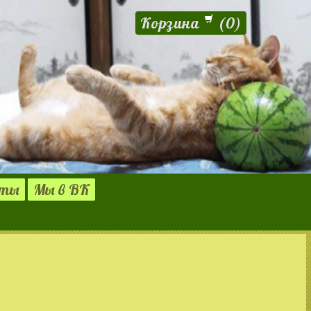
Корзина
(
0
)
кты
Мы в ВК