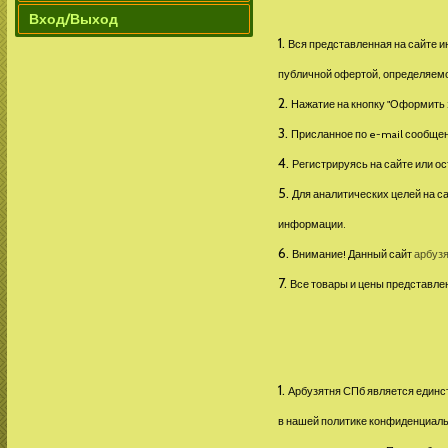
Вход/Выход
Вся представленная на сайте и
публичной офертой, определяемо
Нажатие на кнопку "Оформить з
Присланное по e-mail сообщен
Регистрируясь на сайте или 
Для аналитических целей на с
информации.
Внимание! Данный сайт
арбуз
Все товары и цены представле
Арбузятня СПб является единс
в нашей политике конфиденциаль