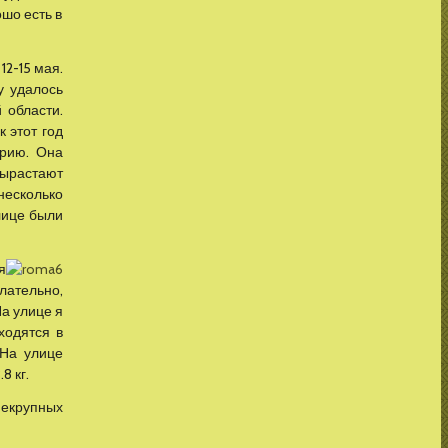
ошо есть в
2-15 мая.
у удалось
 области.
 этот год
арию. Она
вырастают
несколько
улице были
я
лательно,
На улице я
ходятся в
 На улице
8 кг.
 некрупных