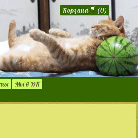
Корзина
(
0
)
кты
Мы в ВК