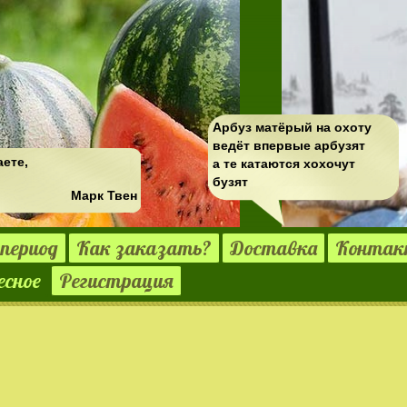
Арбуз матёрый на охоту
ведёт впервые арбузят
аете,
а те катаются хохочут
бузят
Марк Твен
период
Как заказать?
Доставка
Конта
есное
Регистрация