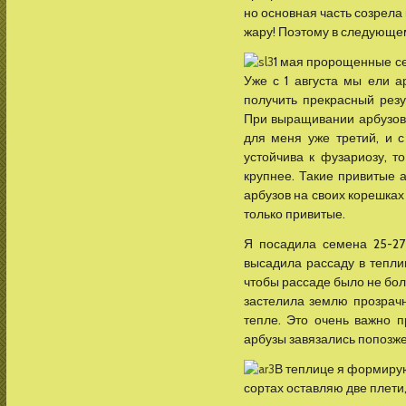
но основная часть созрела 
жару! Поэтому в следующе
1 мая пророщенные се
Уже с 1 августа мы ели а
получить прекрасный резу
При выращивании арбузов в
для меня уже третий, и 
устойчива к фузариозу, т
крупнее. Такие привитые 
арбузов на своих корешках 
только привитые.
Я посадила семена 25-27
высадила рассаду в теплиц
чтобы рассаде было не бол
застелила землю прозрачн
тепле. Это очень важно 
арбузы завязались попозже,
В теплице я формирую
сортах оставляю две плети,