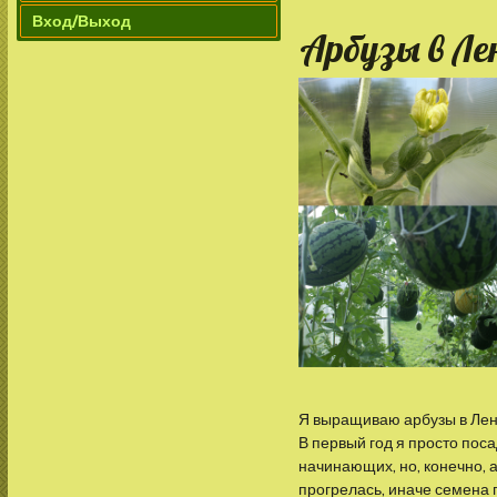
Вход/Выход
Арбузы в Ле
Я выращиваю арбузы в Лени
В первый год я просто поса
начинающих, но, конечно, 
прогрелась, иначе семена 