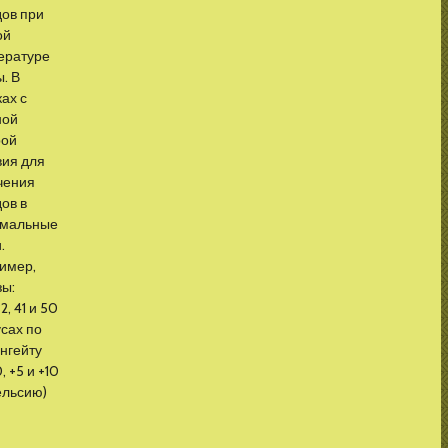
дов при
ой
ературе
. В
ах с
ной
ой
вия для
чения
ов в
мальные
.
имер,
зы:
2, 41 и 50
сах по
нгейту
0, +5 и +10
ельсию)