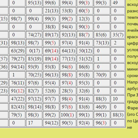
всхо
разн
темп
почвы
ячейк
крас
цифр
усло
полу
всход
мини
сроки
Напр
арбу
При 3
граду
Фаре
(это 
по Ц
не