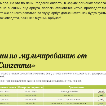
змера. Но это по Ленинградской области, в жарких регионах созрева
 на внешний вид арбуза, полоски становятся четче, пропадает ма
также ориентироваться по звуку, арбуз должен стать как будто пуст
хчеводства, разных и вкусных арбузов!
ии по мульчированию от
Сингента»