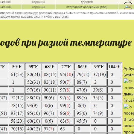
ходов при разной температуре
Арбу
(wate
строч
дынь
(mus
посе
В та
пока
проц