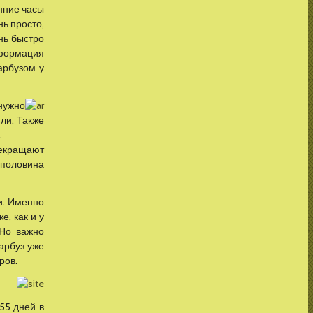
енние часы
нь просто,
нь быстро
информация
арбузом у
нужно
ли. Также
.
рекращают
о половина
и. Именно
е, как и у
 Но важно
 арбуз уже
ров.
55 дней в