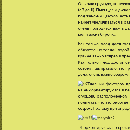
Опыляю вручную, не пускаю
(с 7 до 11). Пыльцу с мужск
под женским цветком есть 
начнет увеличиваться в ра
очень пригодится вам в д
меня висит бирочка.
Как только плод достигае
обязательно теплой водой 
крайне важно вовремя прек
Как только плод достиг с
совсем. Как правило, это 
дела, очень важно вовремя 
Главным фактором при
на них ориентируются в пер
огурцов), расположенном
понимать, что это работает
созрел. Поэтому при опред
Я ориентируюсь по срокам