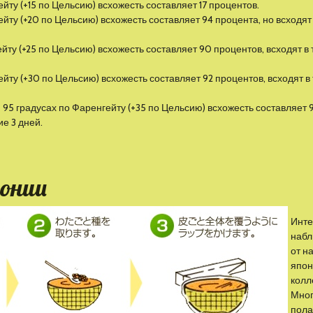
йту (+15 по Цельсию) всхожесть составляет 17 процентов.
ейту (+20 по Цельсию) всхожесть составляет 94 процента, но всходя
йту (+25 по Цельсию) всхожесть составляет 90 процентов, всходят в 
йту (+30 по Цельсию) всхожесть составляет 92 процентов, всходят в
95 градусах по Фаренгейту (+35 по Цельсию) всхожесть составляет 
ие 3 дней.
понии
Инте
наб
от н
япон
колл
Мно
пола