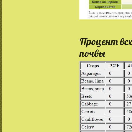
Процент вс
почвы