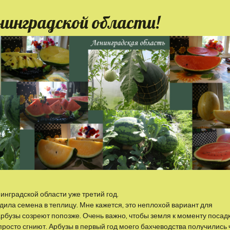
нинградской области!
нградской области уже третий год.
дила семена в теплицу. Мне кажется, это неплохой вариант для
арбузы созреют попозже. Очень важно, чтобы земля к моменту посад
просто сгниют. Арбузы в первый год моего бахчеводства получились 