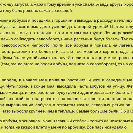
к концу августа, а жара к тому времени уже спала. А ведь арбузы хор
м году было решено сажать рассадой.
мена арбузов я посадила в горшочки и высадила рассаду в теплицу 1
рбузы, а некоторые даже успели дать второй урожай! В этом год
льтат не только в теплице, но и в открытом грунте Ленинградской
ажно соблюдать севооборот, иначе растения будут болеть. Так как
с севооборотом непросто, почти все арбузы я привила на лаген
о есть растения не болеют, и за счет ее мощного корня плоды 
арбузы более устойчивы к холоду. И если в теплице у меня росло 
(там, где до этого не росли арбузы, помните о севообороте), то на 
 апреля, в начале мая привила растения, и уже в середине ма
у. Чуть позже, в конце мая, высадила часть арбузов на улицу. Же
ьше месяца, иначе растения будут долго адаптироваться и болеть. 
ой пленкой, она нагревается на солнце, и корешки постоянно на
при выращивании арбузов в открытом грунте северных регионов.
 зато выросли крупнее, чем в теплице. Самые большие были 13.6 и 13.
 арбузы, в основном, в один главный стебель, только на некоторых
 и тогда на каждой плети у меня по арбузику. Все пасынки удаляю.