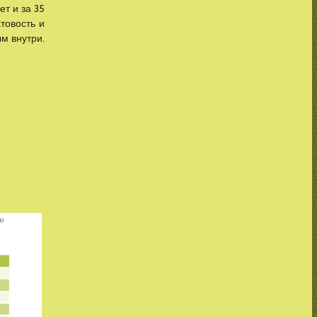
ет и за 35
товость и
ым внутри.