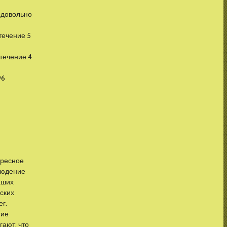
т довольно
течение 5
 течение 4
96
ресное
людение
аших
ских
ег.
гие
гают, что