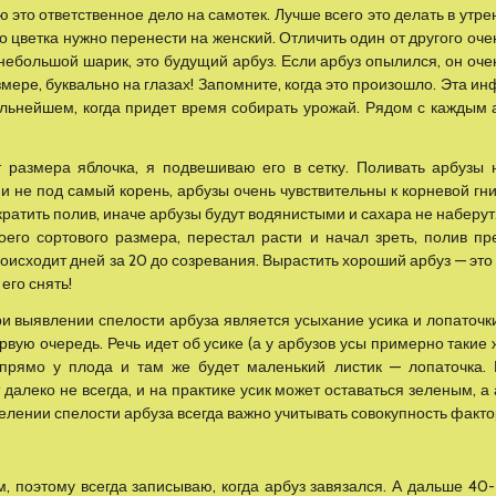
 это ответственное дело на самотек. Лучше всего это делать в утр
ого цветка нужно перенести на женский. Отличить один от другого оче
небольшой шарик, это будущий арбуз. Если арбуз опылился, он оче
змере, буквально на глазах! Запомните, когда это произошло. Эта 
альнейшем, когда придет время собирать урожай. Рядом с каждым 
т размера яблочка, я подвешиваю его в сетку. Поливать арбузы 
и не под самый корень, арбузы очень чувствительны к корневой гни
ратить полив, иначе арбузы будут водянистыми и сахара не наберут
воего сортового размера, перестал расти и начал зреть, полив п
происходит дней за 20 до созревания. Вырастить хороший арбуз — эт
его снять!
 выявлении спелости арбуза является усыхание усика и лопаточк
вую очередь. Речь идет об усике (а у арбузов усы примерно такие ж
 прямо у плода и там же будет маленький листик — лопаточка.
 далеко не всегда, и на практике усик может оставаться зеленым, а
елении спелости арбуза всегда важно учитывать совокупность факто
, поэтому всегда записываю, когда арбуз завязался. А дальше 40-