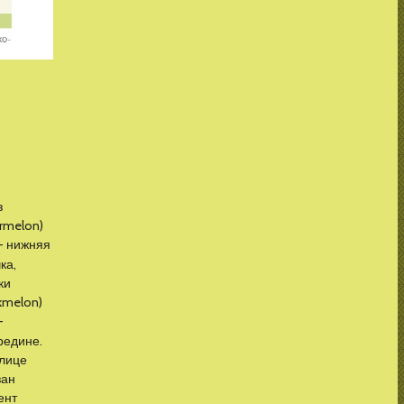
з
rmelon)
- нижняя
ка,
ки
kmelon)
-
редине.
блице
зан
ент