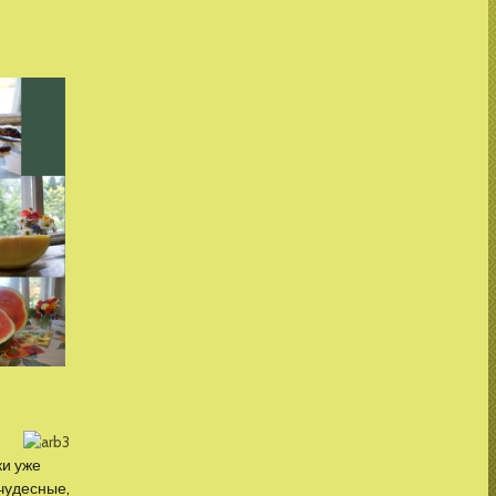
ки уже
чудесные,