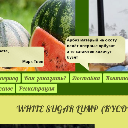
Арбуз матёрый на охоту
ведёт впервые арбузят
аете,
а те катаются хохочут
бузят
Марк Твен
период
Как заказать?
Доставка
Конта
есное
Регистрация
WHITE SUGAR LUMP (КУСО