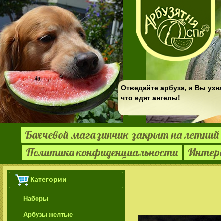
Отведайте арбуза, и Вы узн
что едят ангелы!
Бахчевой магазинчик закрыт на летний 
Политика конфиденциальности
Интер
Категории
Наборы
Арбузы желтые