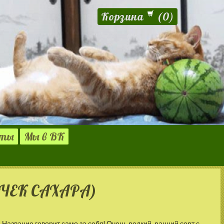
Корзина
(
0
)
кты
Мы в ВК
ЧЕК САХАРА)
Название говорит само за себя! Очень редкий, ранний сорт с