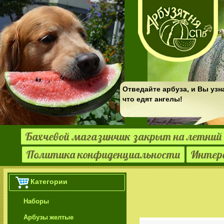
Отведайте арбуза, и Вы узн
что едят ангелы!
Бахчевой магазинчик закрыт на летний 
Политика конфиденциальности
Интер
Категории
Наборы
Арбузы желтые