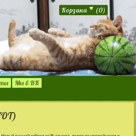
Корзина
(
0
)
кты
Мы в ВК
ПОТ)
Новый ранний гибрид из Вьетнама, лидер по урожайности и