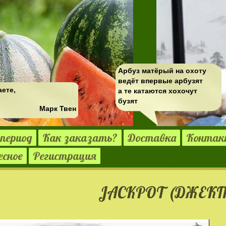
Арбуз матёрый на охоту
ведёт впервые арбузят
аете,
а те катаются хохочут
бузят
Марк Твен
период
Как заказать?
Доставка
Конта
есное
Регистрация
JACKPOT (ДЖЕК