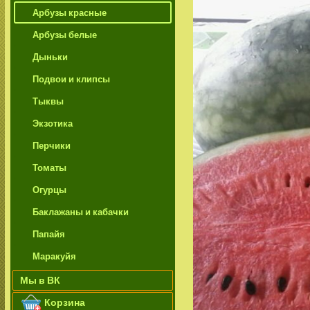
Арбузы красные
Арбузы белые
Дыньки
Подвои и клипсы
Тыквы
Экзотика
Перчики
Томаты
Огурцы
Баклажаны и кабачки
Папайя
Маракуйя
Мы в ВК
Корзина