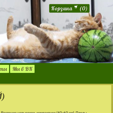
Корзина
(
0
)
кты
Мы в ВК
Й)
Растение невысокое, компактное (40-60 см). Плоды