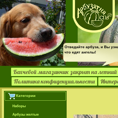
Отведайте арбуза, и Вы узн
что едят ангелы!
Бахчевой магазинчик закрыт на летний 
Политика конфиденциальности
Интер
Категории
Наборы
Арбузы желтые